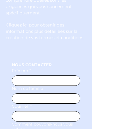
comprendre quelles sont les
exigences qui vous concernent
spécifiquement.
Cliquez ici
pour obtenir des
informations plus détaillées sur la
création de vos termes et conditions.
NOUS CONTACTER
Prénom
*
Nom de famille
Courriel
*
Comment pouvons-nous vous