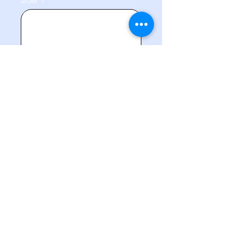
aider ?
En envoyant ce formulaire, vous 
consentez à l’utilisation des 
informations fournies afin de 
permettre à notre équipe de 
répondre à votre demande et de 
vous contacter pour le suivi, au 
besoin.
Soumettre
1-800-618-7750
info@gestionvizus.com