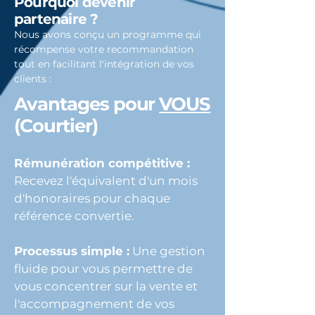
Pourquoi devenir
partenaire ?
Nous avons conçu un programme qui
récompense votre recommandation
tout en facilitant l'intégration de vos
clients :
Avantages pour
VOUS
(Courtier)
Rémunération compétitive :
Recevez l'équivalent d'un mois
d'honoraires pour chaque
référence convertie.
Processus simple :
Une gestion
fluide pour vous permettre de
vous concentrer sur la vente et
l'accompagnement de vos